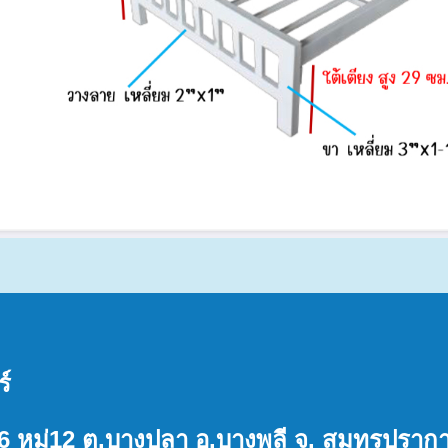
ร์
1/6 หมู่12 ต.บางปลา อ.บางพลี จ. สมุทรปรา