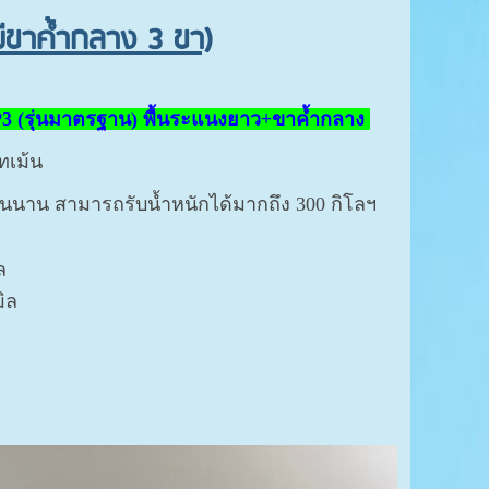
(มีขาค้ำกลาง 3 ขา)
่นP3 (รุ่นมาตรฐาน) พื้นระแนงยาว+ขาค้ำกลาง
์ทเม้น
นนาน สามารถรับน้ำหนักได้มากถึง 300 กิโลฯ
ิล
ิล