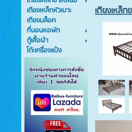
เตียงเหล็กขาเหลี่ยม
เตีียงเหล็ก
เตียงเหล็กหัวเบาะ
เตียงบล็อค
ที่นอนหอพัก
ตู้เสื้อผ้า
โต๊ะเครื่องแป้ง